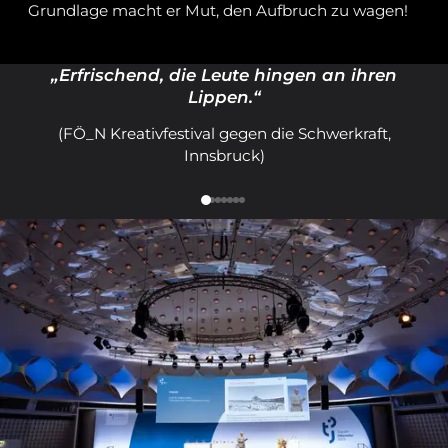
Grundlage macht er Mut, den Aufbruch zu wagen!
„Erfrischend, die Leute hingen an ihren
Lippen.“
(FÖ_N Kreativfestival gegen die Schwerkraft,
Innsbruck)
MAS/J.
onrad
chmidt