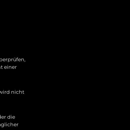
überprüfen,
t einer
ird nicht
der die
aglicher