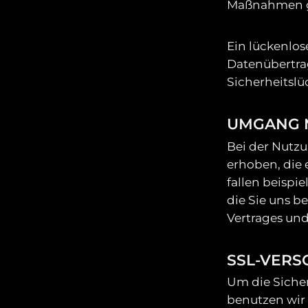
Maßnahmen g
Ein lückenlos
Datenübertra
Sicherheitsl
UMGANG 
Bei der Nutz
erhoben, die 
fallen beispi
die Sie uns b
Vertrages un
SSL-VER
Um die Sicher
benutzen wir 