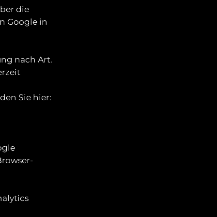
ber die
n Google in
ung nach Art.
erzeit
den Sie hier:
ogle
Browser-
alytics