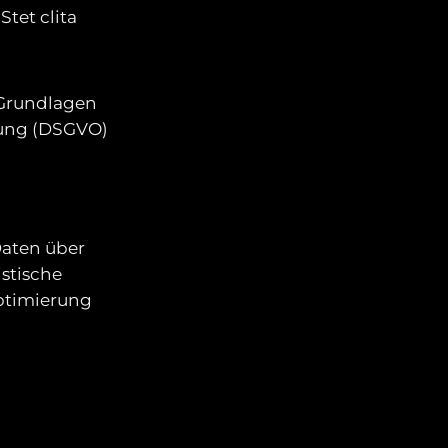
Stet clita
 Grundlagen
nung (DSGVO)
Daten über
istische
ptimierung