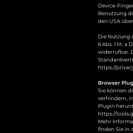
Device-Finger
Benutzung die
den USA über
Die Nutzung d
6 Abs. 1 lit. 
widerrufbar. 
Standardvertr
https://priva
Browser Plug
Sie können di
verhindern, i
Plugin herunt
https://tool
Mehr Informa
finden Sie in