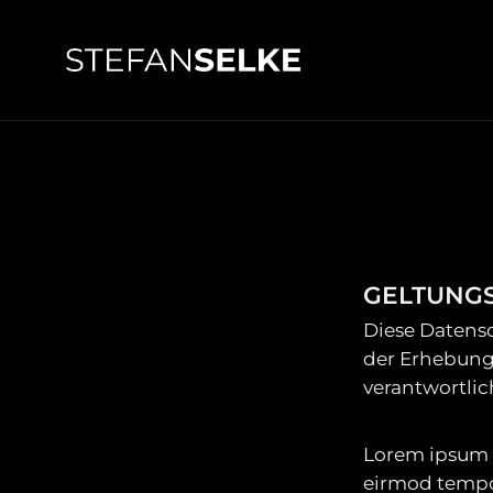
GELTUNG
Diese Datens
der Erhebun
verantwortli
Lorem ipsum d
eirmod tempor