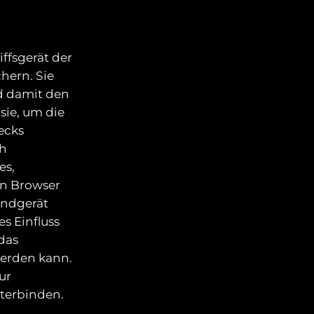
iffsgerät der
hern. Sie
d damit den
sie, um die
ecks
ch
es,
en Browser
Endgerät
s Einfluss
das
werden kann.
ur
nterbinden.