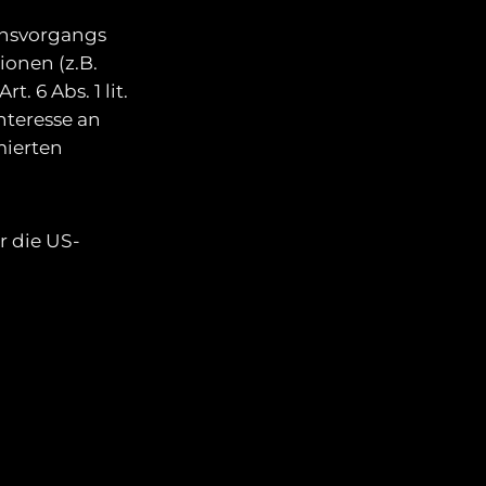
onsvorgangs
ionen (z.B.
 6 Abs. 1 lit.
nteresse an
mierten
 die US-