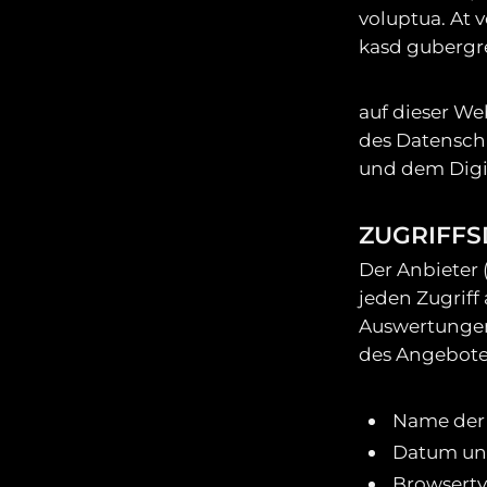
voluptua. At v
kasd gubergre
auf dieser We
des Datensch
und dem Digi
ZUGRIFFS
Der Anbieter
jeden Zugriff 
Auswertungen
des Angebotes
Name der 
Datum und
Browserty