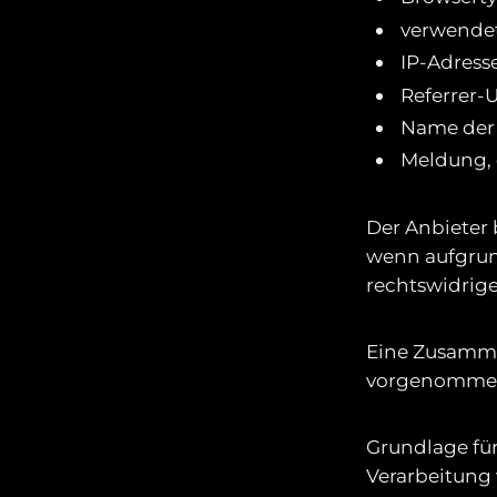
verwendet
IP-Adress
Referrer-U
Name der
Meldung, 
Der Anbieter 
wenn aufgrun
rechtswidrig
Eine Zusamme
vorgenomme
Grundlage für 
Verarbeitung 