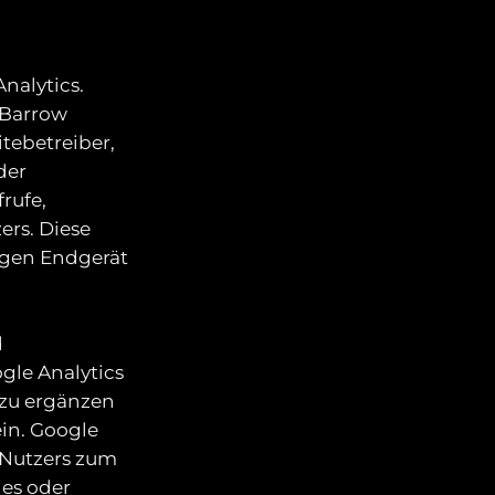
nalytics.
, Barrow
itebetreiber,
der
rufe,
ers. Diese
igen Endgerät
d
gle Analytics
 zu ergänzen
in. Google
 Nutzers zum
ies oder