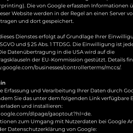
printing). Die von Google erfassten Informationen ü
ser Website werden in der Regel an einen Server vo
tragen und dort gespeichert.
ieses Dienstes erfolgt auf Grundlage Ihrer Einwillig
a DSGVO und § 25 Abs. 1 TTDSG. Die Einwilligung ist jed
Die Datenübertragung in die USA wird auf die
agsklauseln der EU-Kommission gestützt. Details fin
cy.google.com/businesses/controllerterms/mccs/
.
in
e Erfassung und Verarbeitung Ihrer Daten durch Go
ndem Sie das unter dem folgenden Link verfügbare 
erladen und installieren:
s.google.com/dlpage/gaoptout?hl=de
.
tionen zum Umgang mit Nutzerdaten bei Google An
 der Datenschutzerklärung von Google: