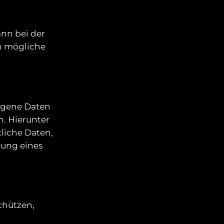
ann bei der
h mögliche
ogene Daten
n. Hierunter
liche Daten,
rung eines
chützen,